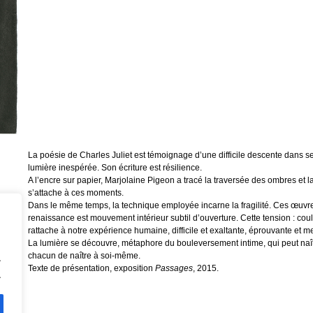
La poésie de Charles Juliet est témoignage d’une difficile descente dans s
lumière inespérée. Son écriture est résilience.
A l’encre sur papier, Marjolaine Pigeon a tracé la traversée des ombres et la 
s’attache à ces moments.
Dans le même temps, la technique employée incarne la fragilité. Ces œuvre
renaissance est mouvement intérieur subtil d’ouverture. Cette tension : co
rattache à notre expérience humaine, difficile et exaltante, éprouvante et m
La lumière se découvre, métaphore du bouleversement intime, qui peut naît
chacun de naître à soi-même.
.
Texte de présentation, exposition
Passages
, 2015.
.