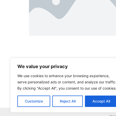
We value your privacy
La sculpture que l’on aperçoit sur les photographies est une
œuvre de Sylvain Gaudenzi.
We use cookies to enhance your browsing experience,
Merci à lui.
serve personalized ads or content, and analyze our traffic
By clicking "Accept All", you consent to our use of cookies
Customize
Reject All
Accept All