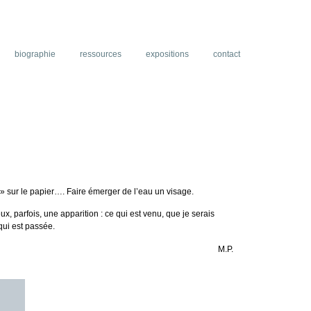
biographie
ressources
expositions
contact
s » sur le papier…. Faire émerger de l’eau un visage.
, parfois, une apparition : ce qui est venu, que je serais
qui est passée.
M.P.